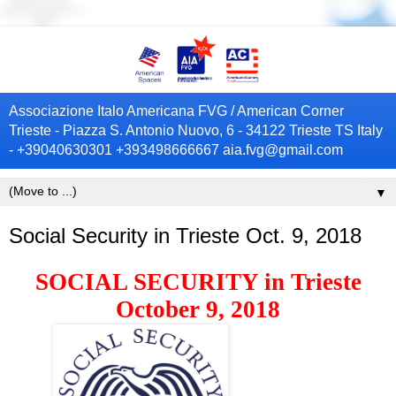
Associazione Italo Americana FVG / American Corner
Trieste - Piazza S. Antonio Nuovo, 6 - 34122 Trieste TS Italy
- +39040630301 +393498666667 aia.fvg@gmail.com
▼
Social Security in Trieste Oct. 9, 2018
SOCIAL SECURITY in Trieste
October 9, 2018